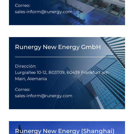
Correo:
sales-inform@runergy.com
Runergy New Energy GmbH
Dirección:
Lurgiallee 10-12, B03T09, 60439 Frankfurt am
Main, Alemania
Correo:
sales-inform@runergy.com
Runergy New Energy (Shanghai)