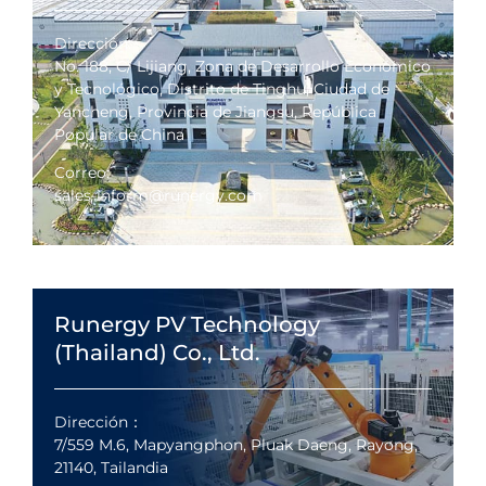
Dirección:
No. 188, C/ Lijiang, Zona de Desarrollo Económico
y Tecnológico, Distrito de Tinghu, Ciudad de
Yancheng, Provincia de Jiangsu, República
Popular de China
Correo:
sales-inform@runergy.com
Runergy PV Technology
(Thailand) Co., Ltd.
Dirección：
7/559 M.6, Mapyangphon, Pluak Daeng, Rayong,
21140, Tailandia