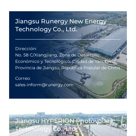
Jiangsu Runergy New Energy
Technology Co., Ltd.
Dirección:
No. 58 C/Xiangjiang, Zona de Desarrollo
Económico y Tecnológico, Ciudad de Yancheng,
Provincia de Jiangsu, República Popular de China
Correo:
sales-inform@runergy.com
Jiangsu HYPERION Photovoltaic
Technology Co., Ltd.