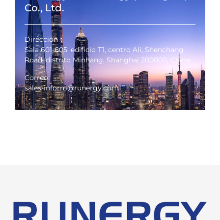
Co., Ltd.
Dirección：
Sala 601-605, edificio T1, centro Ali, Shenchang
Road, distrito Minhang, Shanghai 200000, China
Correo:
sales-inform@runergy.com